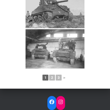
1
2
3
►
FACEBOOK
INSTAGRAM